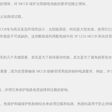
增加，对 MCCB 保护太阳能电池板的要求也随之增加。
防止短路或过载。
000V MCCB专为高压直流环境而设计，太阳能系统，特别是大型农场，使用它
不可或缺的。这些断路器利用配电箱中的 3P 125A MCCB 和光伏系统中的
应用相关的几个关键因素，首先是为了获得最佳性能，其次是为了避免损害安
要，因为您需要确保 MCCB 能够管理系统的独特电源要求。例如，3P 1
过载，并用它来保护电路免受故障和过载的影响。
单元。热保护和磁保护机制相结合来处理过载和短路。热脱扣器用于防止持