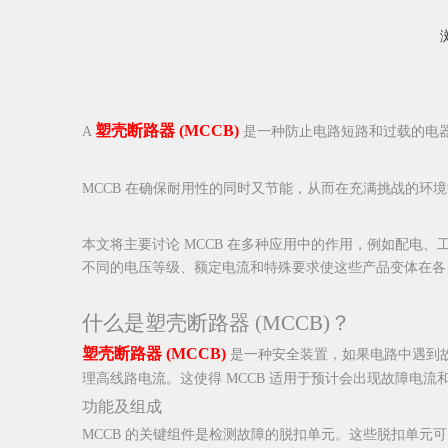
["facebook","twitter","line","wechat","linkedin","pinterest","w
塑壳断路器 (MCCB)
A
是一种防止电路短路和过载的电器
MCCB 在确保耐用性的同时又节能，从而在充满挑战的环
本文将主要讨论 MCCB 在多种应用中的作用，例如配电、工业自动
不同的电压等级、额定电流和特殊要求使这些产品变体在各
什么是塑壳断路器 (MCCB)？
塑壳断路器 (MCCB)
是一种安全装置，如果电路中遇到故
理高线路电流。这使得 MCCB 适用于预计会出现故障电
功能及组成
MCCB 的关键组件是检测故障的脱扣单元。这些脱扣单元