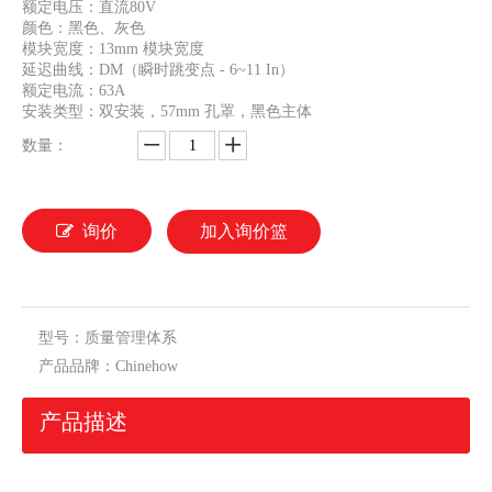
额定电压：直流80V
颜色：黑色、灰色
CVP-QM液压电磁断路器4P
CVP-QM液压电磁断路器3P
模块宽度：13mm 模块宽度
延迟曲线：DM（瞬时跳变点 - 6~11 In）
额定电流：63A
安装类型：双安装，57mm 孔罩，黑色主体
数量：
询价
加入询价篮
型号：
质量管理体系
CVP-QM液压电磁断路器2P
产品品牌：
Chinehow
产品描述