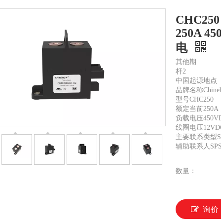
CHC2
250A 
电
其他期
杆2
中国起源地点
品牌名称Chine
型号CHC250
额定当前250A
负载电压450VD
线圈电压12VDC
主要联系类型SP
辅助联系人SPS
数量：
询价