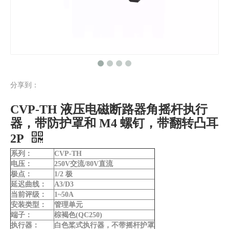
分享到：
CVP-TH 液压电磁断路器角摇杆执行
器，带防护罩和 M4 螺钉，带翻转凸耳
2P
系列：
CVP-TH
电压：
250V交流/80V直流
极点：
1/2 极
延迟曲线：
A3/D3
当前评级：
1~50A
安装类型：
管理单元
端子：
棕褐色(QC250)
执行器：
白色桨式执行器，不带摇杆护罩