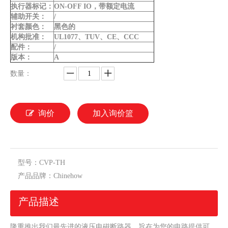
执行器标记：
ON-OFF IO，带额定电流
辅助开关：
/
衬套颜色：
黑色的
机构批准：
UL1077、TUV、CE、CCC
配件：
/
版本：
A
数量：
询价
加入询价篮
型号：
CVP-TH
产品品牌：
Chinehow
产品描述
隆重推出我们最先进的液压电磁断路器，旨在为您的电路提供可