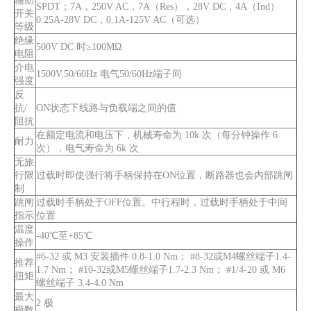
辅助
SPDT；7A，250V AC，7A（Res），28V DC，4A（Ind）
开关
CVP-TH 液压电磁断路器长手柄执行器，每单元带 M4 螺钉，带翻转凸耳 4P
CVP-TH 液压电磁断路器长手柄执行器 2 极，带 M4 螺钉，带翻转凸耳 4P
0.25A-28V DC，0.1A-125V AC（可选）
等级
绝缘
500V DC 时≥100MΩ
电阻
介电
1500V,50/60Hz 电气50/60Hz端子间
强度
反
抗/
ON状态下线路与负载端之间的值
阻抗
在额定电流和电压下，机械寿命为 10k 次（每分钟操作 6
耐力
次），电气寿命为 6k 次
无旅
行限
过载时即使强行将手柄保持在ON位置，断路器也会内部跳闸
制
跳闸
过载时手柄处于OFF位置。中行程时，过载时手柄处于中间
指示
位置
CVP-TH 液压电磁断路器长手柄执行器，带辅助开关和 M4 螺钉，带翻转凸耳 1P
CVP-TH 液压电磁断路器每极长手柄执行器，带 M4 螺钉，带翻转凸耳 2P
温度
-40℃至+85℃
操作
#6-32 或 M3 安装插件 0.8-1.0 Nm； #8-32或M4螺丝端子1.4-
推荐
1.7 Nm； #10-32或M5螺丝端子1.7-2.3 Nm； #1/4-20 或 M6
扭矩
螺丝端子 3.4-4.0 Nm
最大
2 极
极数