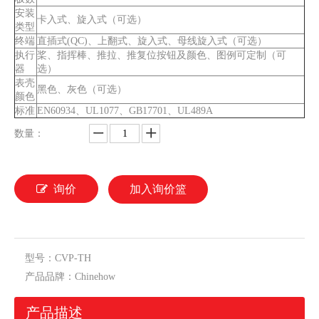
安装
卡入式、旋入式（可选​​）
类型
终端
直插式(QC)、上翻式、旋入式、母线旋入式（可选​​）
执行
桨、指挥棒、推拉、推复位按钮及颜色、图例可定制（可
器
选）
表壳
黑色、灰色（可选）
颜色
标准
EN60934、UL1077、GB17701、UL489A
数量：
询价
加入询价篮
型号：
CVP-TH
产品品牌：
Chinehow
产品描述